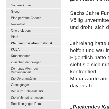
Salomé Amsel
Greed
Sechs Jahre Fun
Eine perfekte Chaotin
Völlig unvermitt
Rosenthal
und droht, sich
One trick pony
Pietà
Jahrelang hatte 
Weil weniger eben mehr ist
helfen und war i
KUBA
Krähennester
Eigentlich hatte
Zwischen den Wegen
sieht sie sich m
Der lange Atem der
konfrontiert.
Vergangenheit
Maria würde am l
Die Opferanwältin
davon ab …
Grenzgänger
Berlin im Schneidersitz
Die Wahrheit ist anders
Rebellion gegen Rom
„Packendes Ka