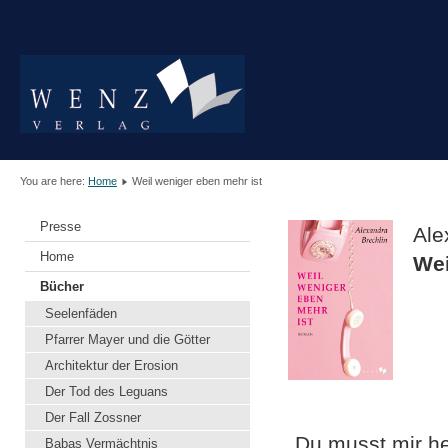
You are here:
Home
Weil weniger eben mehr ist
Presse
Ale
Home
Wei
Bücher
Seelenfäden
Pfarrer Mayer und die Götter
Architektur der Erosion
Der Tod des Leguans
Der Fall Zossner
„Du musst mir he
Babas Vermächtnis