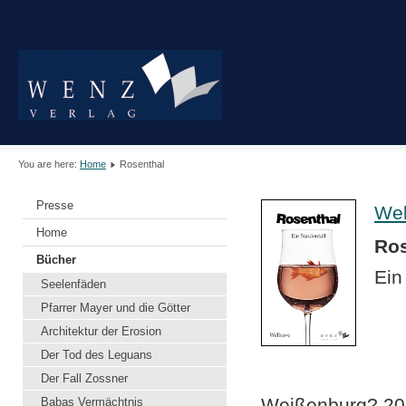
You are here:
Home
Rosenthal
Presse
Wel
Home
Ros
Bücher
Ein
Seelenfäden
Pfarrer Mayer und die Götter
Architektur der Erosion
Der Tod des Leguans
Der Fall Zossner
Weißenburg? 20 
Babas Vermächtnis