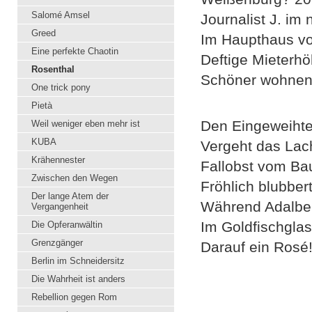
Salomé Amsel
Journalist J. im
Greed
Im Haupthaus vo
Eine perfekte Chaotin
Deftige Mieterhö
Rosenthal
Schöner wohnen 
One trick pony
Pietà
Den Eingeweihte
Weil weniger eben mehr ist
KUBA
Vergeht das Lac
Krähennester
Fallobst vom Bau
Zwischen den Wegen
Fröhlich blubber
Der lange Atem der
Während Adalbert
Vergangenheit
Im Goldfischglas
Die Opferanwältin
Grenzgänger
Darauf ein Rosé!
Berlin im Schneidersitz
Die Wahrheit ist anders
Rebellion gegen Rom