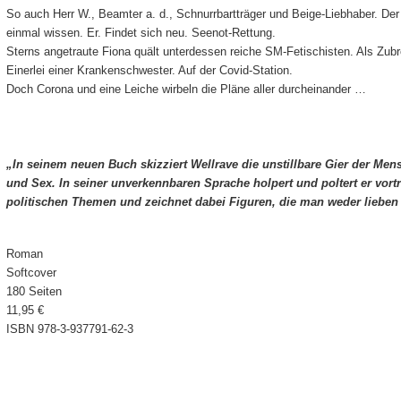
So auch Herr W., Beamter a. d., Schnurrbartträger und Beige-Liebhaber. Der 
einmal wissen. Er. Findet sich neu. Seenot-Rettung.
Sterns angetraute Fiona quält unterdessen reiche SM-Fetischisten. Als Zubr
Einerlei einer Krankenschwester. Auf der Covid-Station.
Doch Corona und eine Leiche wirbeln die Pläne aller durcheinander …
„In seinem neuen Buch skizziert Wellrave die unstillbare Gier der Me
und Sex. In seiner unverkennbaren Sprache holpert und poltert er vortr
politischen Themen und zeichnet dabei Figuren, die man weder lieb
Roman
Softcover
180 Seiten
11,95 €
ISBN
978-3-937791-62-3